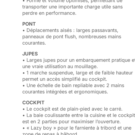
• Forme et volume optimisés, permettant de
transporter une importante charge utile sans
perdre en performance.
PONT
• Déplacements aisés : larges passavants,
panneaux de pont flush, nombreuses mains
courantes.
JUPES
• Larges jupes pour un embarquement pratique e
une vraie utilisation au mouillage.
• 1 marche suspendue, large et de faible hauteur
permet un accès simplifié au cockpit.
• Une échelle de bain repliable avec 2 mains
courantes intégrées et ergonomiques.
COCKPIT
• Le cockpit est de plain-pied avec le carré.
• La baie coulissante entre la cuisine et le cockpi
est en 2 parties pour maximiser l’ouverture.
• « Lazy boy » pour le farniente à tribord et une
zone de repas à bâbord.