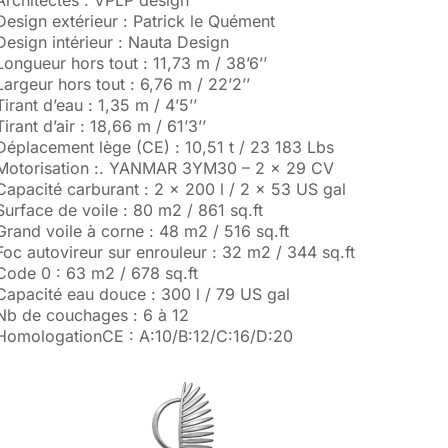
Architectes : VPLP design
Design extérieur : Patrick le Quément
Design intérieur : Nauta Design
Longueur hors tout : 11,73 m / 38’6’’
Largeur hors tout : 6,76 m / 22’2’’
Tirant d’eau : 1,35 m / 4’5’’
Tirant d’air : 18,66 m / 61’3’’
Déplacement lège (CE) : 10,51 t / 23 183 Lbs
Motorisation :. YANMAR 3YM30 – 2 x 29 CV
Capacité carburant : 2 x 200 l / 2 x 53 US gal
Surface de voile : 80 m2 / 861 sq.ft
Grand voile à corne : 48 m2 / 516 sq.ft
Foc autovireur sur enrouleur : 32 m2 / 344 sq.ft
Code 0 : 63 m2 / 678 sq.ft
Capacité eau douce : 300 l / 79 US gal
Nb de couchages : 6 à 12
HomologationCE : A:10/B:12/C:16/D:20