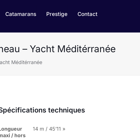
Catamarans
Prestige
Contact
neau – Yacht Méditérranée
acht Méditérranée
Spécifications techniques
Longueur
14 m / 45’11 »
maxi / hors