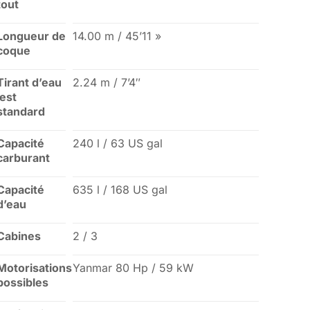
tout
Longueur de
14.00 m / 45’11 »
coque
Tirant d’eau
2.24 m / 7’4″
lest
standard
Capacité
240 l / 63 US gal
carburant
Capacité
635 l / 168 US gal
d’eau
Cabines
2 / 3
Motorisations
Yanmar 80 Hp / 59 kW
possibles