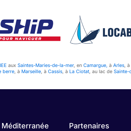
NEE
aux
Saintes-Maries-de-la-mer
, en
Camargue,
à
Arles
, 
e berre
, à
Marseille
, à
Cassis
, à
La Ciotat
, au lac de
Sainte-
 Méditerranée
Partenaires