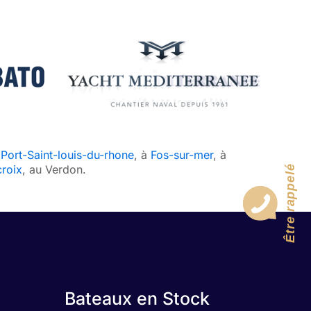
à
Port-Saint-louis-du-rhone
, à
Fos-sur-mer
, à
croix
, au Verdon.
Être rappelé
Bateaux en Stock