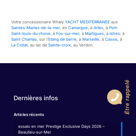
Votre concessionaire Whaly
YACHT MEDITERRANEE
aux
Saintes-Maries-de-la-mer
, en
Camargue,
à
Arles
, à
Port-
Saint-louis-du-rhone
, à
Fos-sur-mer
, à
Martigues
, à
Istres
, à
Saint Chamas
, sur l’
Etang de berre
, à
Marseille
, à
Cassis
, à
La Ciotat
, au lac de
Sainte-croix
, au Verdon.
Être rappelé
Dernières infos
Articles récents
essais en mer Prestige Exclusive Days 2026 –
Beaulieu-sur-Mer