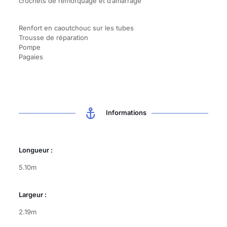
crochets de remorquage et d’amarrage
Renfort en caoutchouc sur les tubes
Trousse de réparation
Pompe
Pagaies
Informations
Longueur :
5.10m
Largeur :
2.19m