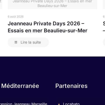
t
Jeanneau Private Days 2026 – Essais en mer
Beaulieu-sur-Mer
6 août 2026
6
Jeanneau Private Days 2026 –
Essais en mer Beaulieu-sur-Mer
Lire la suite
 Méditerranée
Partenaires
ession Jeanneau Marseille
Locabato