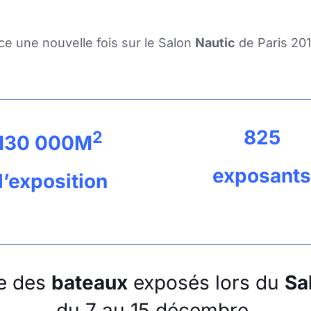
e une nouvelle fois sur le Salon
Nautic
de Paris 20
825
2
130 000
M
exposant
d’exposition
te des
bateaux
exposés lors du
Sa
du 7 au 15 décembre.