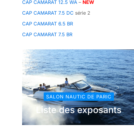
CAP CAMARAT 12.5 WA
–
NEW
CAP CAMARAT 7.5 DC
série 2
CAP CAMARAT 6.5 BR
CAP CAMARAT 7.5 BR
SALON NAUTIC DE PARIC
Liste des exposants