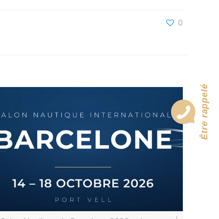
0
Être rappelé