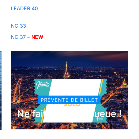
LEADER 40
NC 33
NC 37
–
NEW
PREVENTE DE BILLET
Ne faites pas la queue !