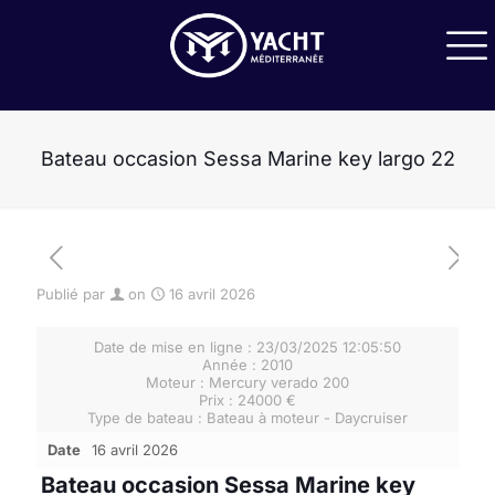
Bateau occasion Sessa Marine key largo 22
Publié par
on
16 avril 2026
[rev_slider JeanneauYachts54-1]
Date de mise en ligne : 23/03/2025 12:05:50
Année : 2010
Moteur : Mercury verado 200
Prix : 24000 €
Type de bateau : Bateau à moteur - Daycruiser
Date
16 avril 2026
Bateau occasion Sessa Marine key