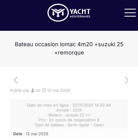
Bateau occasion lomac 4m20 +suzuki 25
+remorque
Publié par
on
13 mai 2026
[rev_slider JeanneauYachts54-1]
Date de mise en ligne : 25/11/2025 14:32:44
Année : 2014
Moteur : suzuki 25 cv
Prix : En cours de négociation €
Type de bateau : Semi-rigide - Open
Date
13 mai 2026