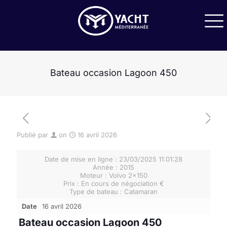
Bateau occasion Lagoon 450
Publié par
on
16 avril 2026
[rev_slider JeanneauYachts54-1]
Date de mise en ligne : 23/03/2025 11:01:28
Année : 2015
Moteur : Volvo 2x150
Prix : En cours de négociation €
Type de bateau : Catamaran
Date
16 avril 2026
Bateau occasion Lagoon 450