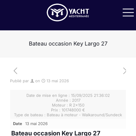
Bateau occasion Key Largo 27
Publié par
on
13 mai 2026
[rev_slider JeanneauYachts54-1]
Date de mise en ligne : 15/09/2025 21:36:02
Année : 2017
Moteur : R 2x150
Prix : 101748000 €
Type de bateau : Bateau à moteur - Walkaround/Sundeck
Date
13 mai 2026
Bateau occasion Key Largo 27