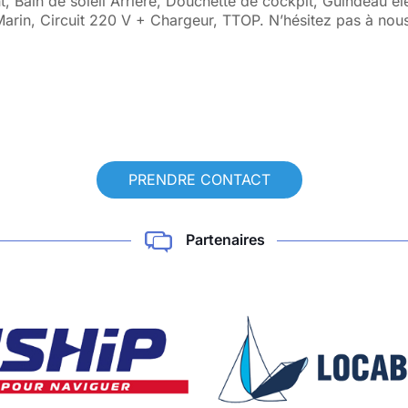
 Bain de soleil Arrière, Douchette de cockpit, Guindeau éle
Marin, Circuit 220 V + Chargeur, TTOP. N’hésitez pas à no
PRENDRE CONTACT
Partenaires