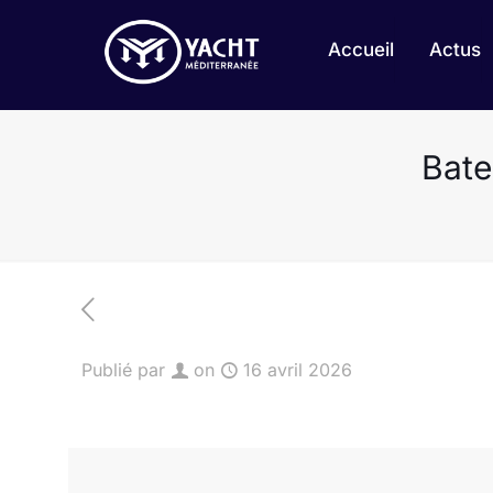
Accueil
Actus
Bate
Publié par
on
16 avril 2026
[rev_slider JeanneauYachts54-1]