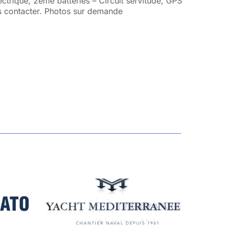
ctrique, 2eme batteries – Circuit servitude, GPS
us contacter. Photos sur demande