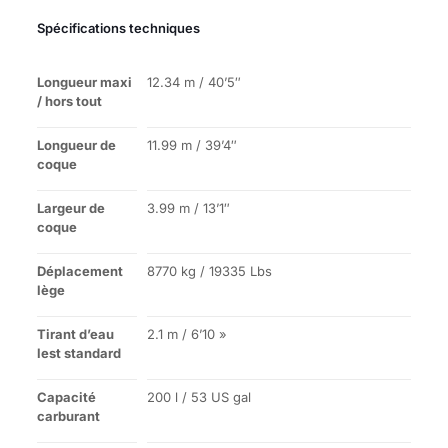
Spécifications techniques
Longueur maxi
12.34 m / 40’5″
/ hors tout
Longueur de
11.99 m / 39’4″
coque
Largeur de
3.99 m / 13’1″
coque
Déplacement
8770 kg / 19335 Lbs
lège
Tirant d’eau
2.1 m / 6’10 »
lest standard
Capacité
200 l / 53 US gal
carburant